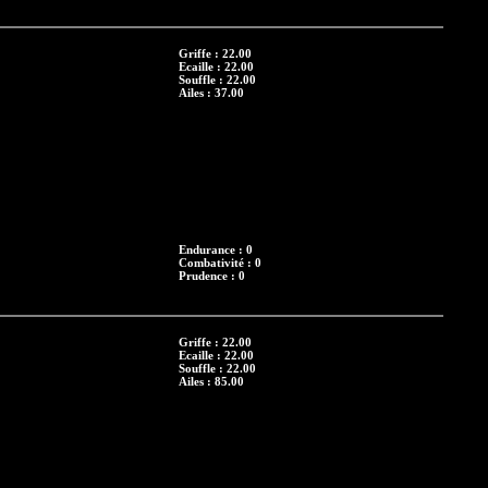
Griffe : 22.00
Ecaille : 22.00
Souffle : 22.00
Ailes : 37.00
Endurance : 0
Combativité : 0
Prudence : 0
Griffe : 22.00
Ecaille : 22.00
Souffle : 22.00
Ailes : 85.00