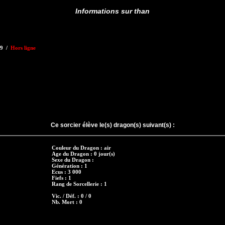
Informations sur than
59 /
Hors ligne
Ce sorcier élève le(s) dragon(s) suivant(s) :
Couleur du Dragon : air
Age du Dragon : 0 jour(s)
Sexe du Dragon :
Génération : 1
Ecus : 3 000
Fiefs : 1
Rang de Sorcellerie : 1
Vic. / Déf. : 0 / 0
Nb. Mort : 0