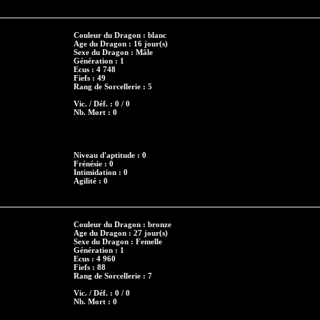
Couleur du Dragon : blanc
Age du Dragon : 16 jour(s)
Sexe du Dragon : Mâle
Génération : 1
Ecus : 4 748
Fiefs : 49
Rang de Sorcellerie : 5
Vic. / Déf. : 0 / 0
Nb. Mort : 0
Niveau d'aptitude : 0
Frénésie : 0
Intimidation : 0
Agilité : 0
Couleur du Dragon : bronze
Age du Dragon : 27 jour(s)
Sexe du Dragon : Femelle
Génération : 1
Ecus : 4 960
Fiefs : 88
Rang de Sorcellerie : 7
Vic. / Déf. : 0 / 0
Nb. Mort : 0