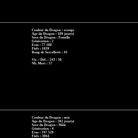
Couleur du Dragon : orange
Age du Dragon : 189 jour(s)
Sexe du Dragon : Femelle
Génération : 2
Ecus : 77 108
Fiefs : 1039
Rang de Sorcellerie : 45
Vic. / Déf. : 243 / 50
Nb. Mort : 57
Couleur du Dragon : noir
Age du Dragon : 502 jour(s)
Sexe du Dragon : Mâle
Génération : 4
Ecus : 197 528
Fiefs : 3064