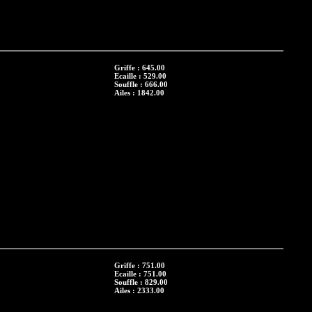
Griffe : 645.00
Ecaille : 529.00
Souffle : 666.00
Ailes : 1842.00
Griffe : 751.00
Ecaille : 751.00
Souffle : 829.00
Ailes : 2333.00