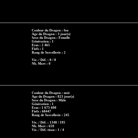
Couleur du Dragon : feu
Age du Dragon : 3 jour(s)
Sexe du Dragon : Femelle
Génération : 1
Ecus : 2 465
Fiefs : 1
Rang de Sorcellerie : 2
Vic. / Déf. : 0 / 0
Nb. Mort : 0
Couleur du Dragon : noir
Age du Dragon : 823 jour(s)
Sexe du Dragon : Mâle
Génération : 1
Ecus : 1 675 600
Fiefs : 68447
Rang de Sorcellerie : 245
Vic. / Déf. : 1340 / 195
Nb. Mort : 659
Vic. / Déf. titan : 1 / 4