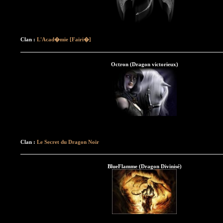
Clan :
L'Acad�mie [Fairi�]
Octron (Dragon victorieux)
Clan :
Le Secret du Dragon Noir
BlueFlamme (Dragon Divinisé)