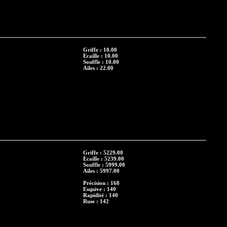
Griffe : 10.00
Ecaille : 10.00
Souffle : 10.00
Ailes : 22.00
Griffe : 5229.00
Ecaille : 5239.00
Souffle : 5999.00
Ailes : 5997.00
Précision : 168
Esquive : 140
Rapidité : 140
Ruse : 142