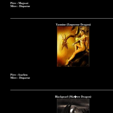
Père : Mogwai
Mère : Disparue
Yasmine (Empereur Dragon)
Père : fearless
Mère : Disparue
Blackpearl (Ma�tre Dragon)