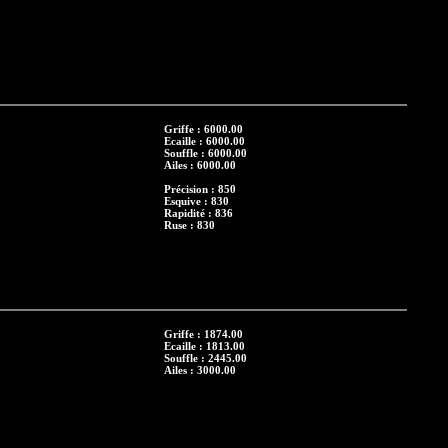
Griffe : 6000.00
Ecaille : 6000.00
Souffle : 6000.00
Ailes : 6000.00
Précision : 850
Esquive : 830
Rapidité : 836
Ruse : 830
Griffe : 1874.00
Ecaille : 1813.00
Souffle : 2445.00
Ailes : 3000.00