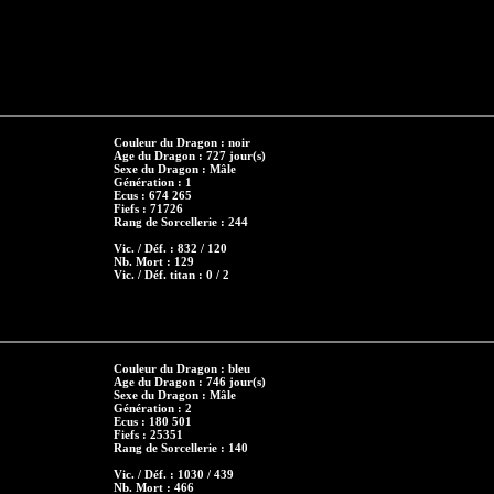
Couleur du Dragon : noir
Age du Dragon : 727 jour(s)
Sexe du Dragon : Mâle
Génération : 1
Ecus : 674 265
Fiefs : 71726
Rang de Sorcellerie : 244
Vic. / Déf. : 832 / 120
Nb. Mort : 129
Vic. / Déf. titan : 0 / 2
Couleur du Dragon : bleu
Age du Dragon : 746 jour(s)
Sexe du Dragon : Mâle
Génération : 2
Ecus : 180 501
Fiefs : 25351
Rang de Sorcellerie : 140
Vic. / Déf. : 1030 / 439
Nb. Mort : 466