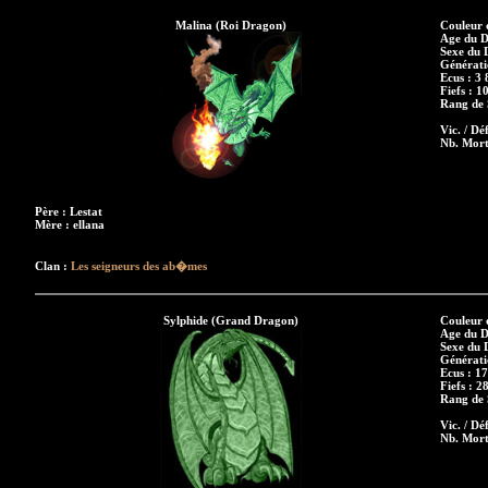
Malina (Roi Dragon)
Couleur 
Age du D
Sexe du 
Générati
Ecus : 3 
Fiefs : 1
Rang de S
Vic. / Déf
Nb. Mort
Père : Lestat
Mère : ellana
Clan :
Les seigneurs des ab�mes
Sylphide (Grand Dragon)
Couleur 
Age du D
Sexe du 
Générati
Ecus : 1
Fiefs : 2
Rang de S
Vic. / Dé
Nb. Mort