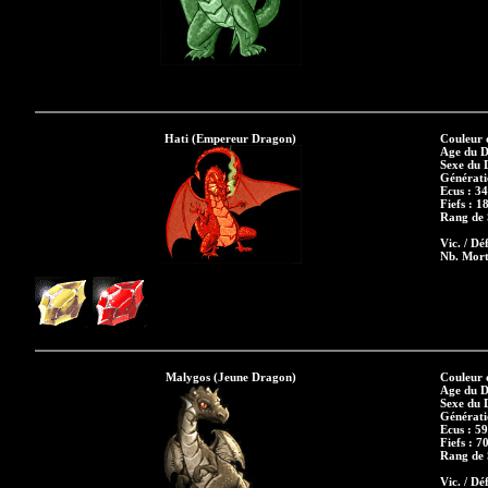
Hati (Empereur Dragon)
Couleur 
Age du D
Sexe du 
Générati
Ecus : 3
Fiefs : 1
Rang de S
Vic. / Déf
Nb. Mort
Malygos (Jeune Dragon)
Couleur 
Age du D
Sexe du 
Générati
Ecus : 5
Fiefs : 7
Rang de S
Vic. / Déf