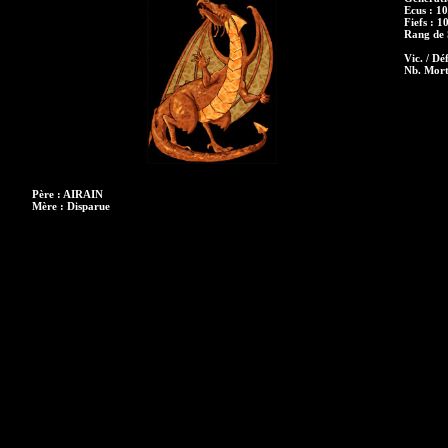
Ecus : 1
Fiefs : 1
Rang de S
Vic. / Déf
Nb. Mort
Père : AIRAIN
Mère : Disparue