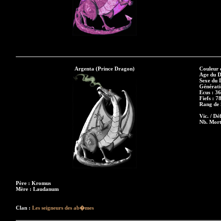
Argenta (Prince Dragon)
Couleur 
Age du D
Sexe du 
Générati
Ecus : 3
Fiefs : 7
Rang de S
Vic. / Déf
Nb. Mort
Père : Kromus
Mère : Laudanum
Clan :
Les seigneurs des ab�mes