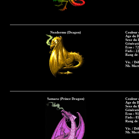
Nozdormu (Dragon)
Couleur 
Age du D
Sexe du 
Générati
Ecus : 7
Fiefs : 2
Rang de S
Vic. / Déf
Nb. Mort
Samara (Prince Dragon)
Couleur 
Age du D
Sexe du 
Générati
Ecus : 9
Fiefs : 8
Rang de S
Vic. / Déf
Nb. Mort