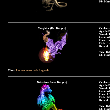
Nb. Mort
Morphine (Roi Dragon)
Couleur 
Age du D
Sexe du 
Générati
Ecus : 3
Fiefs : 1
Rang de S
Vic. / Déf
Nb. Mort
Clan :
Les serviteurs de la Legende
Nefarian (Jeune Dragon)
Couleur 
Age du D
Sexe du 
Générati
Ecus : 6 
Fiefs : 6
Rang de S
Vic. / Déf
Nb. Mort