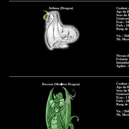
Aithusa (Dragon)
Couleur 
Age du D
Sexe du 
Générati
Ecus : 1
Fiefs : 1
Rang de S
Vic. / Déf
Nb. Mort
Niveau d'
Frénésie 
Intimidat
Agilité : 
Couleur 
Docrate (Ma�tre Dragon)
Age du D
Sexe du 
Générati
Ecus : 1 
Fiefs : 2
Rang de S
Vic. / Déf
Nb. Mort