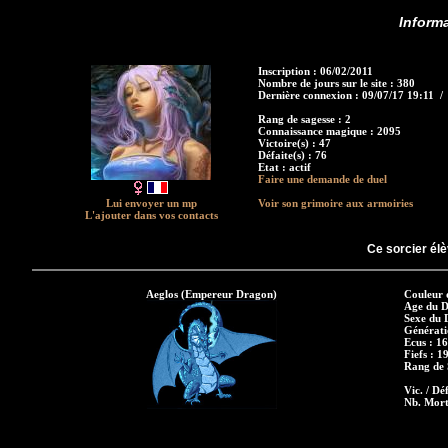
Informa
Inscription : 06/02/2011
Nombre de jours sur le site : 380
Dernière connexion : 09/07/17 19:11 
Rang de sagesse : 2
Connaissance magique : 2095
Victoire(s) : 47
Défaite(s) : 76
Etat : actif
Faire une demande de duel
Lui envoyer un mp
Voir son grimoire aux armoiries
L'ajouter dans vos contacts
Ce sorcier élè
Aeglos (Empereur Dragon)
Couleur 
Age du D
Sexe du 
Générati
Ecus : 1
Fiefs : 1
Rang de S
Vic. / Déf
Nb. Mort