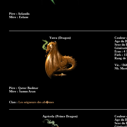
Père : Aelandis
Mère : Eolane
Ysera (Dragon)
Couleur 
Age du D
Sexe du 
Générati
Ecus : 4 
Fiefs : 1
Rang de S
Vic. / Déf
Nb. Mort
Père : Qator Bashtar
Mère : Samus Aran
Clan :
Les seigneurs des ab�mes
Agricola (Prince Dragon)
Couleur 
Age du D
Sexe du 
Générati