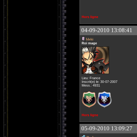
Hors ligne
04-09-2010 13:08:41
Ideki
Roi mage
Lieu: France
Inscrit(e) le: 30-07-2007
Mess.: 4931
Hors ligne
05-09-2010 13:09:27