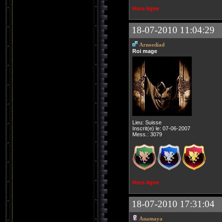
Hors ligne
18-07-2010 11:04:29
Arnoediad
Roi mage
Lieu: Suisse
Inscrit(e) le: 07-06-2007
Mess.: 3079
Hors ligne
18-07-2010 17:31:04
Anamaya