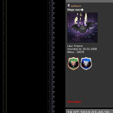
melmart
Mage sacr�
Lieu: France
Inscrit(e) le: 25-01-2008
Mess.: 10678
Hors ligne
18-07-2010 03:40:20