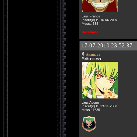
Lieu: France
Inscrit(e) le: 16-06-2007
Mess.: 638
Hors ligne
17-07-2010 23:52:37
Anamaya
Maitre mage
Lieu: Aucun
Inscrit(e) le: 23-11-2008
Mess.: 1635