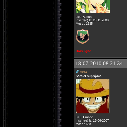
Lieu: Aucun
Inscrit(e) le: 23-11-2008
Mess.: 1635
Hors ligne
18-07-2010 08:21:34
busta
Sorcier supr�me
Lieu: France
Inscrit(e) le: 16-06-2007
Mess.: 638