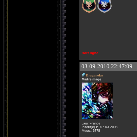
Hors ligne
03-09-2010 22:47:09
Dragonolas
Maitre mage
Lieu: France
Inscrit(e) le: 07-03-2008
Mess.: 1678