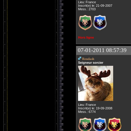
Lieu: France
Inscrit(e) le: 21-09-2007
Mess.: 2703
Hors ligne
07-01-2011 08:57:39
Rendash
Seigneur sorcier
Lieu: France
Inscrit(e) le: 19-09-2008
Mess.: 6774