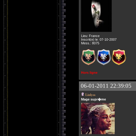
Lieu: France
Inscrit(e) le: 07-10-2007
Mess.: 8075
Hors ligne
06-01-2011 22:39:05
Linlyss
Mage supr�me