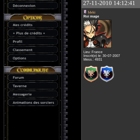
27-11-2010 14:12:41
Ideki
Roi mage
Lieu: France
Inscrit(e) le: 30-07-2007
Mess.: 4931