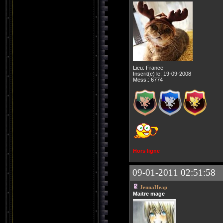
Lieu: France
Inscrit(e) le: 19-09-2008
Mess.: 6774
Hors ligne
09-01-2011 02:51:58
JennaHeap
Maitre mage