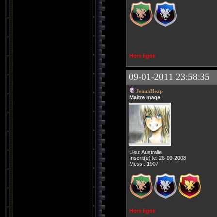
Hors ligne
09-01-2011 23:58:35
JennaHeap
Maitre mage
Lieu: Australie
Inscrit(e) le: 28-09-2008
Mess.: 1907
Hors ligne