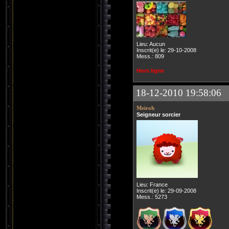
Lieu: Aucun
Inscrit(e) le: 29-10-2008
Mess.: 809
Hors ligne
18-12-2010 19:58:06
Meiroh
Seigneur sorcier
Lieu: France
Inscrit(e) le: 29-09-2008
Mess.: 5273