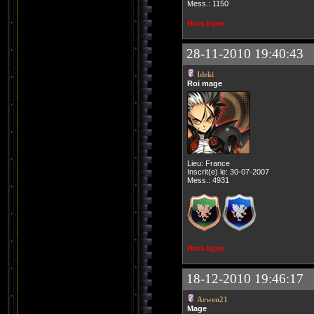
Mess.: 1150
Hors ligne
28-11-2010 19:40:43
Ideki
Roi mage
Lieu: France
Inscrit(e) le: 30-07-2007
Mess.: 4931
Hors ligne
18-12-2010 19:46:17
Arwen21
Mage