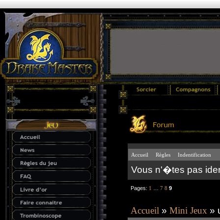
Accueil
Règles
Indentification
Vous n'�tes pas ident
Pages:
1
…
7
8
9
Accueil
»
Mini Jeux
» 