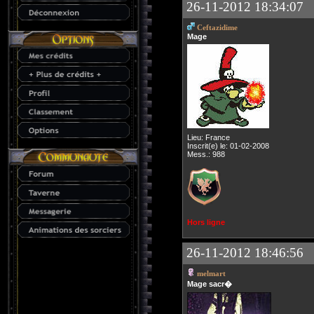
26-11-2012 18:34:07
Ceftazidime
Mage
Lieu: France
Inscrit(e) le: 01-02-2008
Mess.: 988
Hors ligne
26-11-2012 18:46:56
melmart
Mage sacr�