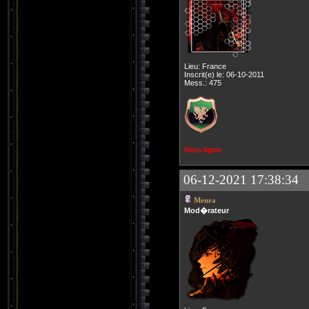
Lieu: France
Inscrit(e) le: 06-10-2011
Mess.: 475
Hors ligne
06-12-2021 17:38:34
Menra
Mod�rateur