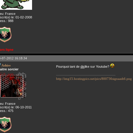
ieu: France
nscrit(e) le: 01-02-2008
ess.: 988
ors ligne
8-07-2012 16:18:34
Ashire
Pourquoi tant de
dis
like sur Youtube?
aitre sorcier
http://img15.hostingpics.net/pics/800736signaash6.png
ieu: France
nscrit(e) le: 06-10-2011
ess.: 475