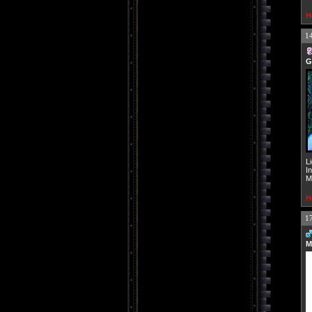
H
1
G
L
I
M
H
1
M