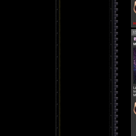
H
1
M
L
I
M