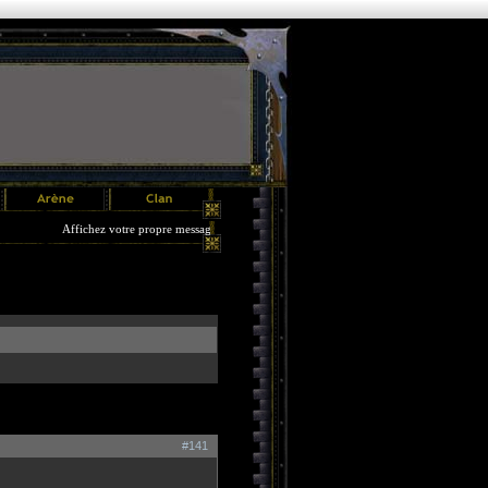
Affichez votre propre message pendant 3 jours !! Plus d'infos dans le menu Options.
#141