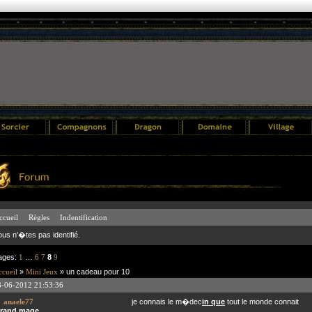
ccueil
Règles
Indentification
ous n'�tes pas identifié.
ages:
1
…
6
7
8
9
cueil
»
Mini Jeux
» un cadeau pour 10
8-06-2012 21:53:36
anaele77
je connais le m�dec
in que
tout le monde connait
rand mage