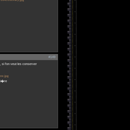
#149
 si l'on veut les conserver
mi�re