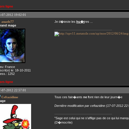
ors ligne
4-07-2012 19:02:01
anaele77
Je d�teste les
hu�t
res ...
rand mage
ieu: France
nscrit(e) le: 18-10-2011
ess.: 1252
ors ligne
7-07-2012 22:57:01
Ceftazidime
Tous ces fain�ants
ne
f
ont rien de leur journ�e
age
Dernière modification par ceftazidine (17-07-2012 22:
"Sage est celui qui ne s'afflige pas de ce qui lui manq
(D�mocrite)