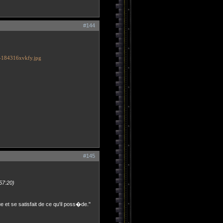
#144
#145
57:20)
ue et se satisfait de ce qu'il poss�de."