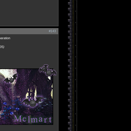
#143
aration
:05)