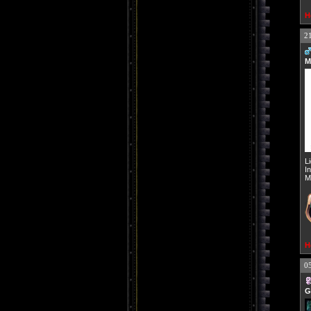
H
2
M
L
I
M
H
0
G