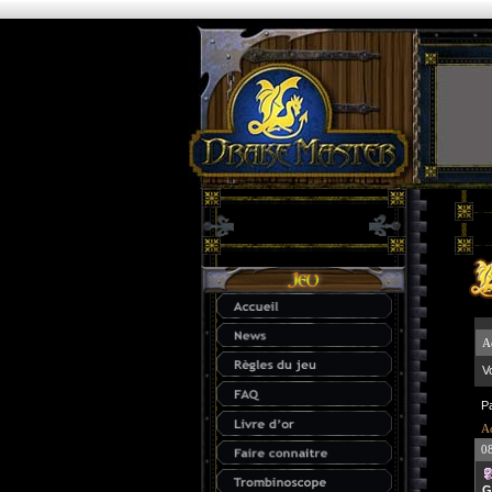
A
V
P
Ac
0
G