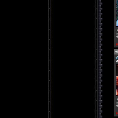
L
I
M
H
0
M
L
I
M
H