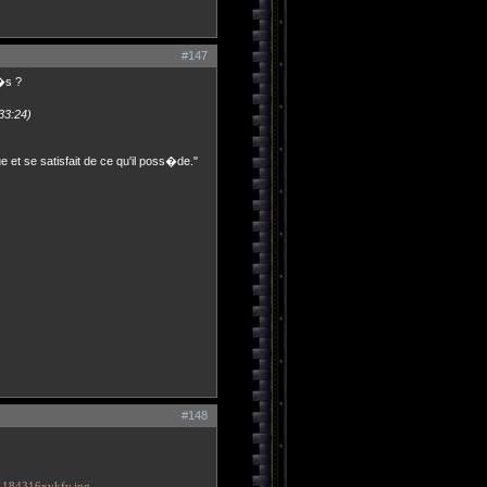
#147
�s ?
33:24)
ue et se satisfait de ce qu'il poss�de."
#148