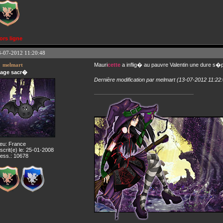
ors ligne
3-07-2012 11:20:48
melmart
Mauri
cette
a inflig� au pauvre Valentin une dure s�p
age sacr�
Dernière modification par melmart (13-07-2012 11:22
ieu: France
nscrit(e) le: 25-01-2008
ess.: 10678