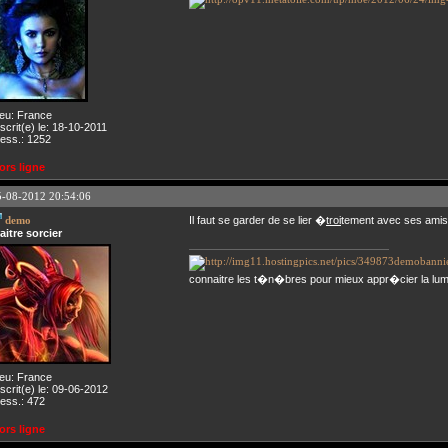
ieu: France
nscrit(e) le: 18-10-2011
ess.: 1252
ors ligne
5-08-2012 20:54:06
demo
Il faut se garder de se lier �
troi
tement avec ses amis,
aitre sorcier
connaitre les t�n�bres pour mieux appr�cier la lu
ieu: France
nscrit(e) le: 09-06-2012
ess.: 472
ors ligne