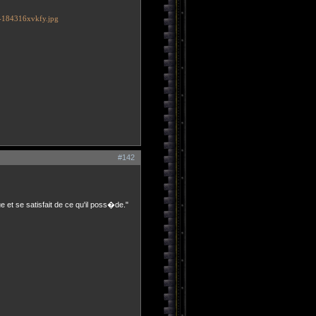
#142
ue et se satisfait de ce qu'il poss�de."