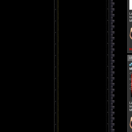
L
I
M
H
1
M
L
I
M