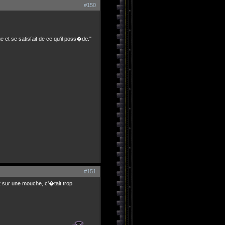
#150
ue et se satisfait de ce qu'il poss�de."
#151
it sur une mouche, c'�tait trop