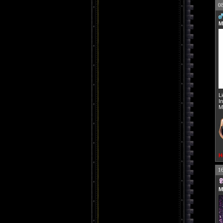
0
M
L
I
M
H
1
M