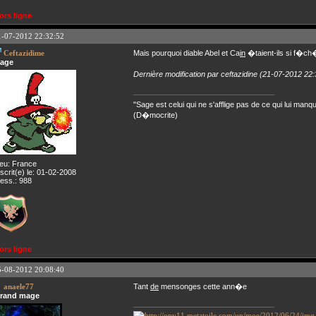
ors ligne
1-07-2012 22:32:52
Ceftazidime
Mais pourquoi diable Abel et Ca
in
�taient-ils si f�ch
age
Dernière modification par ceftazidine (21-07-2012 22:
"Sage est celui qui ne s'afflige pas de ce qui lui manq
(D�mocrite)
ieu: France
nscrit(e) le: 01-02-2008
ess.: 988
ors ligne
5-08-2012 20:08:40
anaele77
Tant
de
mensonges cette ann�e
rand mage