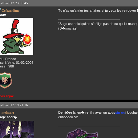
8-08-2012 23:00:45
Ceftazidime
Tu n'as
qu'a tr
ier tes affaires si tu veux les retrouver !
age
"Sage est celui qui ne s'afflige pas de ce qui lui manq
(D�mocrite)
ieu: France
nscrit(e) le: 01-02-2008
ess.: 988
ors ligne
6-08-2012 19:21:16
melmart
Derri�re la fen�tre, il y avait un abys
sin qu
i loucha
age sacr�
chhoooou *o*