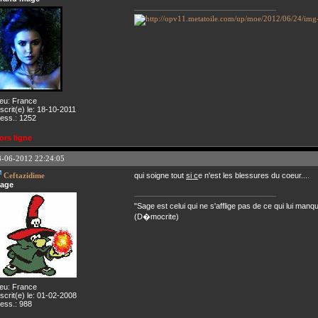
ieu: France
nscrit(e) le: 18-10-2011
ess.: 1252
ors ligne
8-06-2012 22:24:05
Ceftazidime
qui soigne tout
si c
e n'est les blessures du coeur....
age
"Sage est celui qui ne s'afflige pas de ce qui lui manq
(D�mocrite)
ieu: France
nscrit(e) le: 01-02-2008
ess.: 988