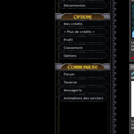
L
I
M
H
0
M
L
I
M