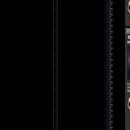
H
1
M
L
I
M