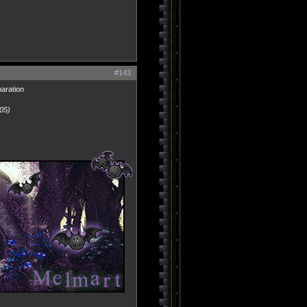
#143
aration
:05)