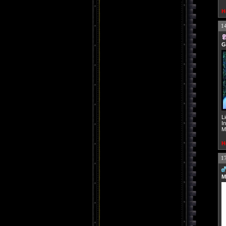
H
1
G
L
I
M
H
1
M