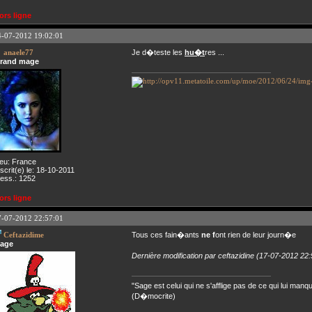
ors ligne
4-07-2012 19:02:01
anaele77
Je d�teste les
hu�t
res ...
rand mage
ieu: France
nscrit(e) le: 18-10-2011
ess.: 1252
ors ligne
7-07-2012 22:57:01
Ceftazidime
Tous ces fain�ants
ne
f
ont rien de leur journ�e
age
Dernière modification par ceftazidine (17-07-2012 22:
"Sage est celui qui ne s'afflige pas de ce qui lui manq
(D�mocrite)