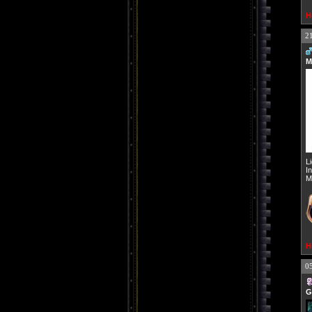
H
2
M
L
I
M
H
0
G