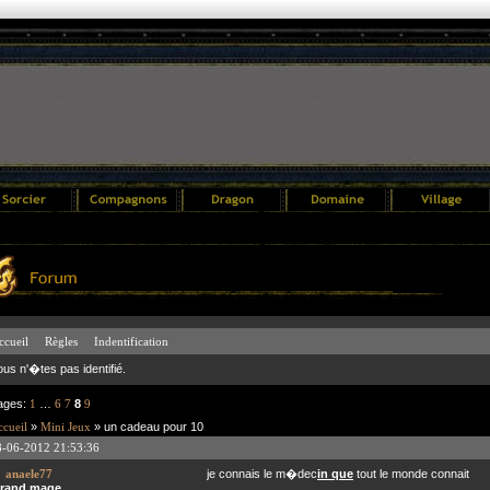
ccueil
Règles
Indentification
ous n'�tes pas identifié.
ages:
1
…
6
7
8
9
cueil
»
Mini Jeux
» un cadeau pour 10
8-06-2012 21:53:36
anaele77
je connais le m�dec
in que
tout le monde connait
rand mage