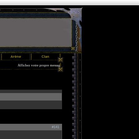
Affichez votre propre message pendant 3 jours !! Plus d'infos dans le menu Options.
#141