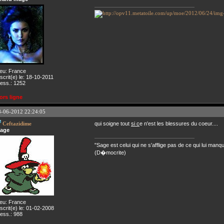
ieu: France
nscrit(e) le: 18-10-2011
ess.: 1252
ors ligne
8-06-2012 22:24:05
Ceftazidime
qui soigne tout
si c
e n'est les blessures du coeur....
age
"Sage est celui qui ne s'afflige pas de ce qui lui manq
(D�mocrite)
ieu: France
nscrit(e) le: 01-02-2008
ess.: 988