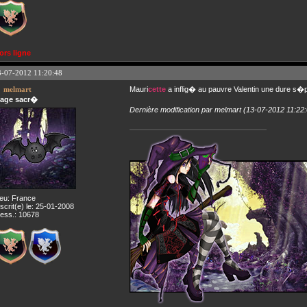
ors ligne
3-07-2012 11:20:48
melmart
Mauri
cette
a inflig� au pauvre Valentin une dure s�p
age sacr�
Dernière modification par melmart (13-07-2012 11:22
ieu: France
nscrit(e) le: 25-01-2008
ess.: 10678