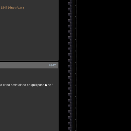
#142
ue et se satisfait de ce qu'il poss�de."