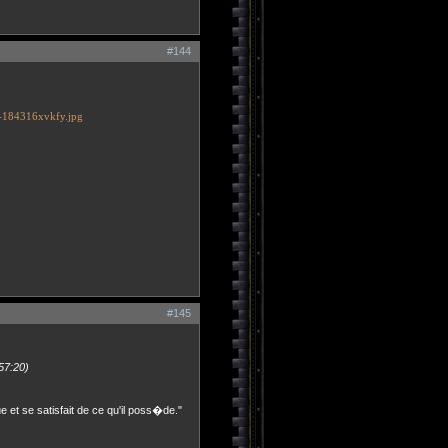
#144
#145
57:20)
ue et se satisfait de ce qu'il poss�de."