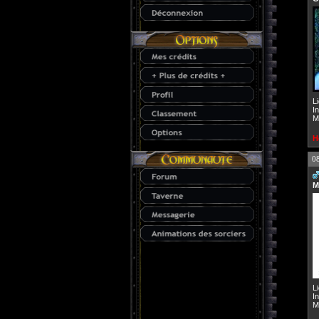
L
I
M
H
0
M
L
I
M