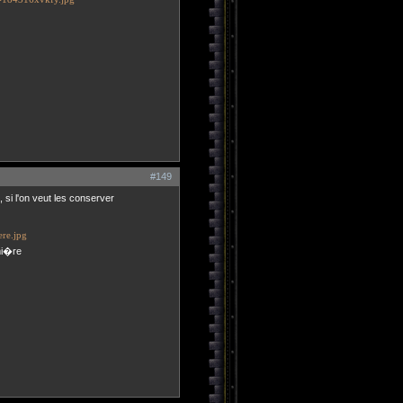
#149
 si l'on veut les conserver
mi�re