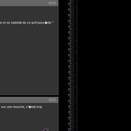
#150
ue et se satisfait de ce qu'il poss�de."
#151
it sur une mouche, c'�tait trop