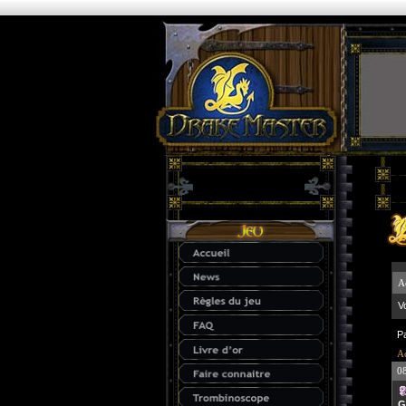
A
V
P
Ac
0
G