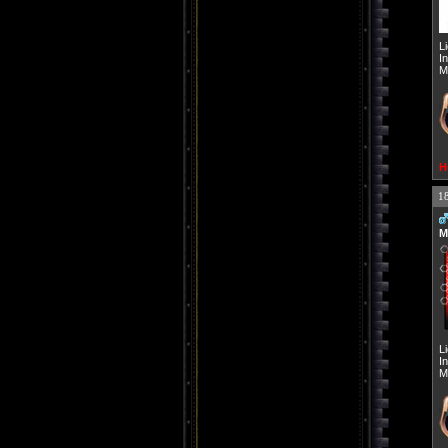
L
I
M
H
1
M
L
I
M