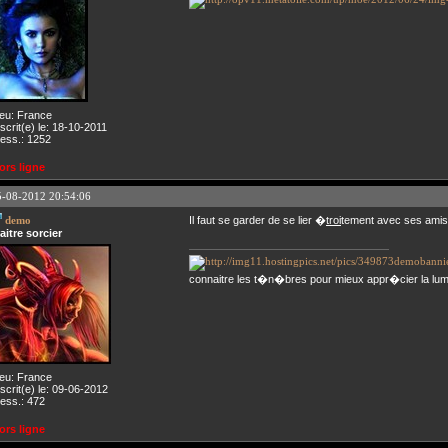
ieu: France
nscrit(e) le: 18-10-2011
ess.: 1252
ors ligne
5-08-2012 20:54:06
demo
Il faut se garder de se lier �
troi
tement avec ses amis,
aitre sorcier
connaitre les t�n�bres pour mieux appr�cier la lu
ieu: France
nscrit(e) le: 09-06-2012
ess.: 472
ors ligne