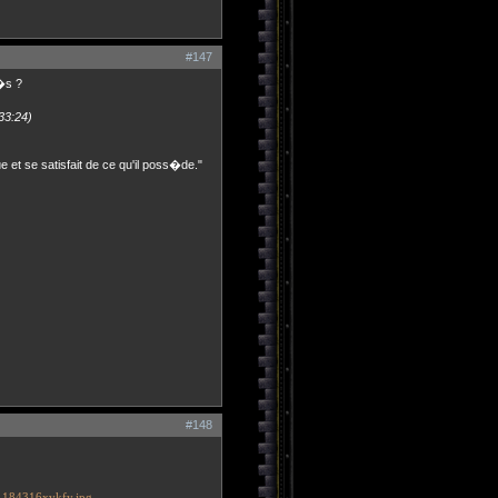
#147
�s ?
33:24)
ue et se satisfait de ce qu'il poss�de."
#148