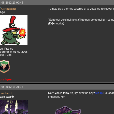
8-08-2012 23:00:45
Ceftazidime
Tu n'as
qu'a tr
ier tes affaires si tu veux les retrouver !
age
"Sage est celui qui ne s'afflige pas de ce qui lui manq
(D�mocrite)
ieu: France
nscrit(e) le: 01-02-2008
ess.: 988
ors ligne
6-08-2012 19:21:16
melmart
Derri�re la fen�tre, il y avait un abys
sin qu
i loucha
age sacr�
chhoooou *o*