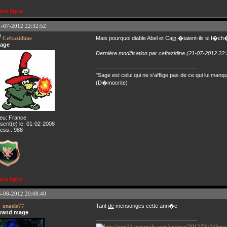
ors ligne
1-07-2012 22:32:52
Ceftazidime
Mais pourquoi diable Abel et Ca
in
�taient-ils si f�ch
age
Dernière modification par ceftazidine (21-07-2012 22:
"Sage est celui qui ne s'afflige pas de ce qui lui manq
(D�mocrite)
ieu: France
nscrit(e) le: 01-02-2008
ess.: 988
ors ligne
5-08-2012 20:08:40
anaele77
Tant
de
mensonges cette ann�e
rand mage