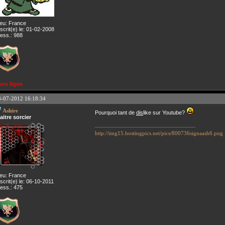
ieu: France
nscrit(e) le: 01-02-2008
ess.: 988
ors ligne
8-07-2012 16:18:34
Ashire
Pourquoi tant de
dis
like sur Youtube?
aitre sorcier
http://img15.hostingpics.net/pics/800736signaash6.png
ieu: France
nscrit(e) le: 06-10-2011
ess.: 475