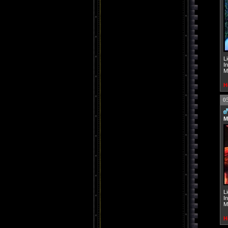
L
I
M
H
0
M
L
I
M
H