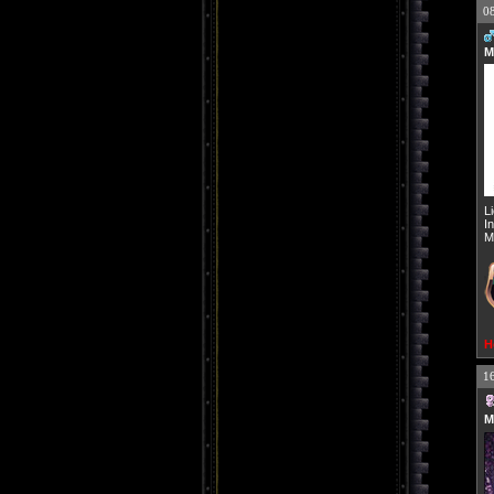
0
M
L
I
M
H
1
M