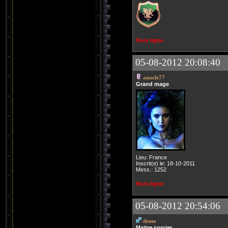
Hors ligne
05-08-2012 20:08:40
anaele77
Grand mage
Lieu: France
Inscrit(e) le: 18-10-2011
Mess.: 1252
Hors ligne
05-08-2012 20:54:06
demo
Maitre sorcier