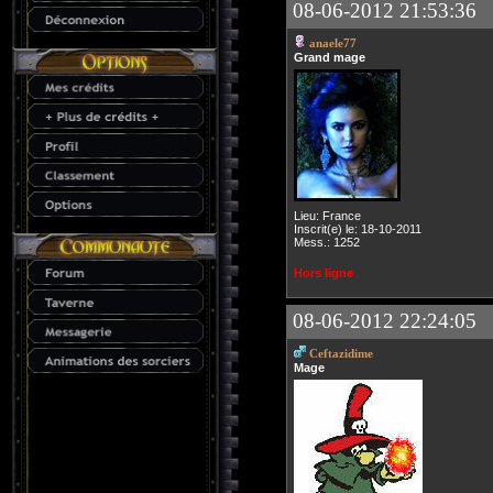
08-06-2012 21:53:36
anaele77
Grand mage
Lieu: France
Inscrit(e) le: 18-10-2011
Mess.: 1252
Hors ligne
08-06-2012 22:24:05
Ceftazidime
Mage