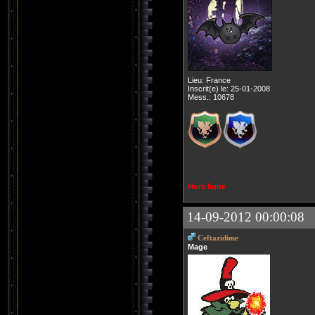
Lieu: France
Inscrit(e) le: 25-01-2008
Mess.: 10678
Hors ligne
14-09-2012 00:00:08
Ceftazidime
Mage