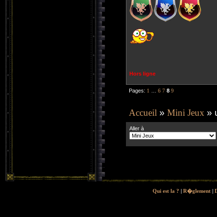
Hors ligne
Pages:
1
…
6
7
8
9
Accueil
»
Mini Jeux
» 
Aller à
Qui est la ?
|
R�glement
|