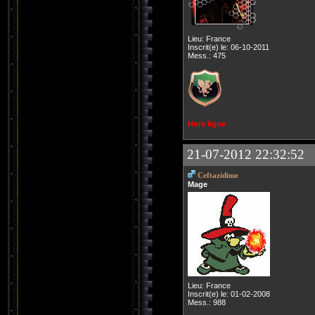
Lieu: France
Inscrit(e) le: 06-10-2011
Mess.: 475
Hors ligne
21-07-2012 22:32:52
Ceftazidime
Mage
Lieu: France
Inscrit(e) le: 01-02-2008
Mess.: 988