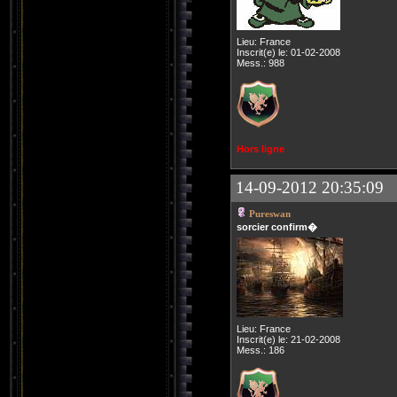
Lieu: France
Inscrit(e) le: 01-02-2008
Mess.: 988
Hors ligne
14-09-2012 20:35:09
Pureswan
sorcier confirm�
Lieu: France
Inscrit(e) le: 21-02-2008
Mess.: 186