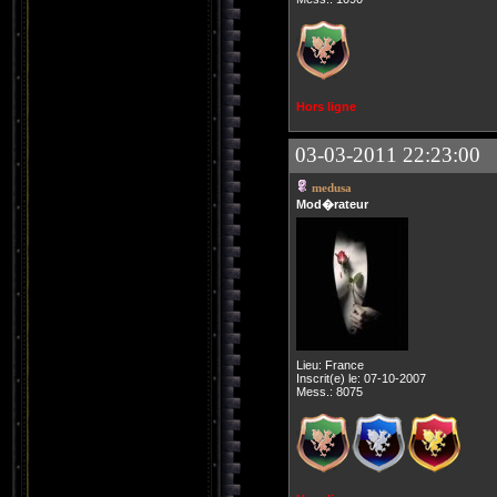
Hors ligne
03-03-2011 22:23:00
medusa
Mod�rateur
Lieu: France
Inscrit(e) le: 07-10-2007
Mess.: 8075