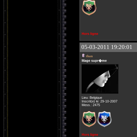
Hors ligne
05-03-2011 19:20:01
than
Mage supr�me
Lieu: Belgique
Inscrit(e) le: 29-10-2007
Mess.: 2475
Hors ligne