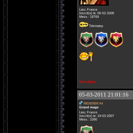
Lieu: France
Inscrit(e) le: 06-02-2008
Mess.: 18769
Tekmatey
Hors ligne
05-03-2011 21:01:16
MEHDIDU44
Grand mage
Lieu: France
Inscrit(e) le: 19-03-2007
Mess.: 1090