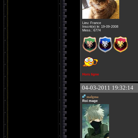
Lieu: France
Inscrit(e) le: 19-09-2008
Mess.: 6774
Hors ligne
04-03-2011 19:32:14
malgma
Roi mage