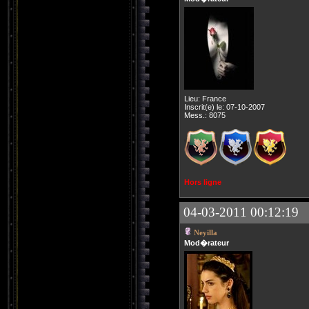
Lieu: France
Inscrit(e) le: 07-10-2007
Mess.: 8075
Hors ligne
04-03-2011 00:12:19
Neyilla
Mod�rateur