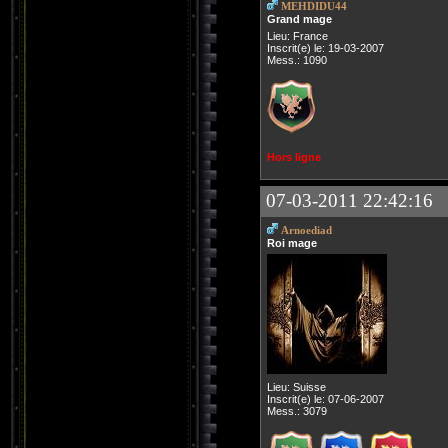
MEHDIDU44
Grand mage
Lieu: France
Inscrit(e) le: 19-03-2007
Mess.: 1090
Hors ligne
07-03-2011 22:42:16
Arnoediad
Roi mage
Lieu: Suisse
Inscrit(e) le: 07-06-2007
Mess.: 3079