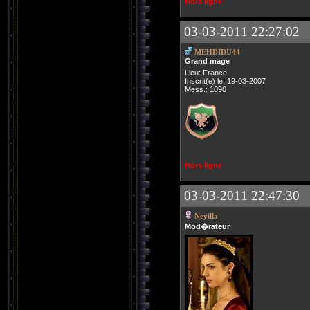
Hors ligne
03-03-2011 22:27:02
MEHDIDU44
Grand mage
Lieu: France
Inscrit(e) le: 19-03-2007
Mess.: 1090
Hors ligne
03-03-2011 22:47:30
Neyilla
Mod�rateur