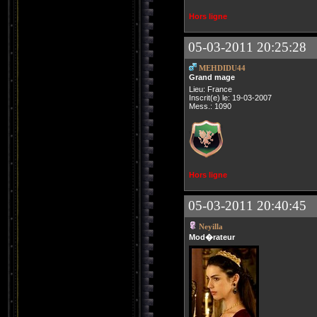
Hors ligne
05-03-2011 20:25:28
MEHDIDU44
Grand mage
Lieu: France
Inscrit(e) le: 19-03-2007
Mess.: 1090
Hors ligne
05-03-2011 20:40:45
Neyilla
Mod�rateur