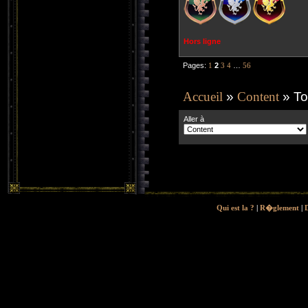
Hors ligne
Pages:
1
2
3
4
…
56
Accueil
»
Content
» To
Aller à
Qui est la ?
|
R�glement
|