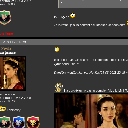
nscrit(e) le: 19-03-2007
^^
ess.: 1090
Desol� ^^
Je la refait, je suis content car medusa est contente
ors ligne
3-03-2011 22:47:30
Neyilla
od�rateur
edit : pour pas faire de hs : suis contente tous court
�tre heureuse ^^
Dernière modification par Neyilla (03-03-2011 22:48:4
Il a surv�cu ! A bas le zombie ! Vive le Mini-R
ieu: France
nscrit(e) le: 06-02-2008
ess.: 18769
Tekmatey