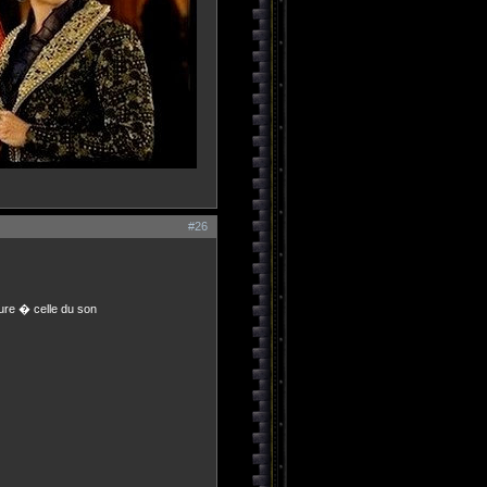
#26
ure � celle du son