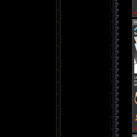
H
0
S
L
I
M
H