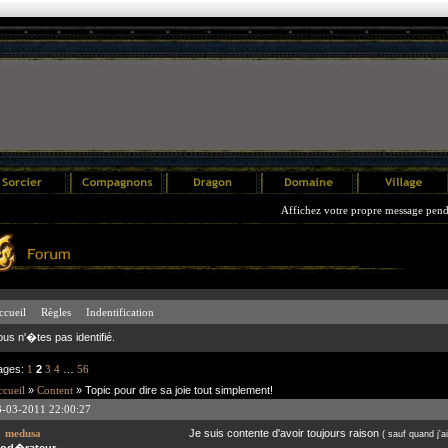
Affichez votre propre message pendant 3 
ccueil
Règles
Indentification
ous n'�tes pas identifié.
ages:
1
2
3
4
…
56
cueil
»
Content
» Topic pour dire sa joie tout simplement!
3-03-2011 22:00:27
medusa
Je suis contente d'avoir toujours raison
( sauf quand j'ai