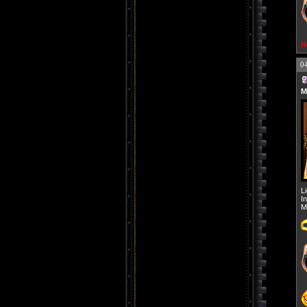
H
0
M
L
I
M