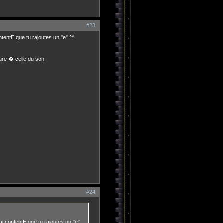
#23
tentE que tu rajoutes un "e" ^^
ure � celle du son
#24
i contentE que tu rajoutes un "e"