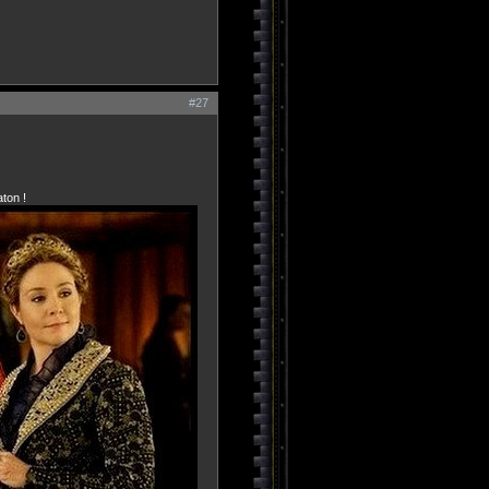
#27
aton !