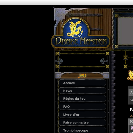
A
V
P
Ac
0