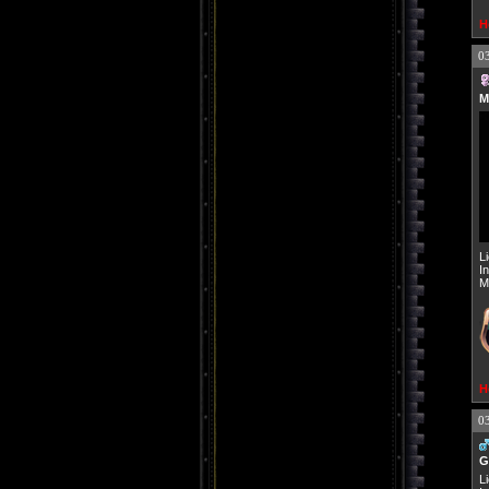
H
0
M
L
I
M
H
0
G
L