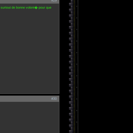
#29
 et surtout de bonne volont� pour que
#30