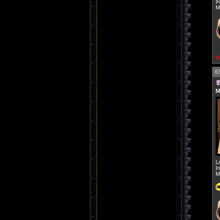
I
M
H
0
M
L
I
M