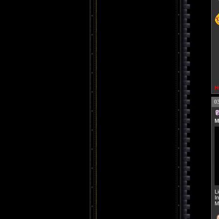
H
0
M
L
I
M