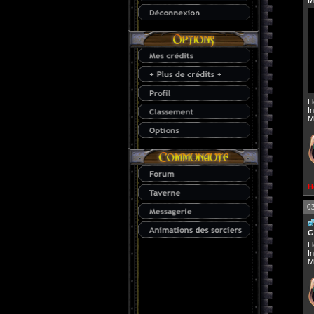
M
L
I
M
H
0
G
L
I
M