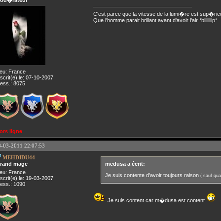
od�rateur
C'est parce que la vitesse de la lumi�re est sup�rie
Que l'homme parait brillant avant d'avoir l'air *biiiiiiiip*
ieu: France
nscrit(e) le: 07-10-2007
ess.: 8075
ors ligne
3-03-2011 22:07:53
MEHDIDU44
rand mage
medusa a écrit:
ieu: France
Je suis contente d'avoir toujours raison
( sauf quan
nscrit(e) le: 19-03-2007
ess.: 1090
Je suis content car m�dusa est content