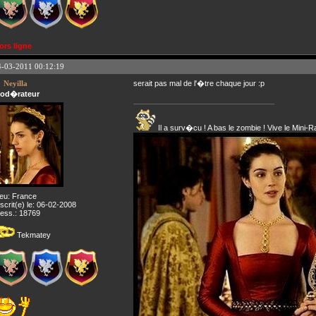
ors ligne
4-03-2011 00:12:19
Neyilla
serait pas mal de l'�tre chaque jour :p
od�rateur
Il a surv�cu ! A bas le zombie ! Vive le Mini-R
ieu: France
nscrit(e) le: 06-02-2008
ess.: 18769
Tekmatey