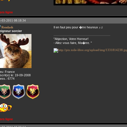
ors ligne
4-03-2011 08:18:34
Rendash
Il en faut peu pour �tre heureux ♪♫
eigneur sorcier
"Abjection, Votre Horreur!
- Allez vous faire, Ma�tre. "
ieu: France
nscrit(e) le: 19-09-2008
ess.: 6774
ors ligne