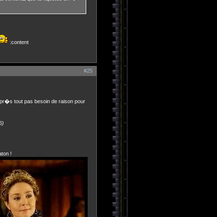
:content
#25
 apr�s tout pas besoin de raison pour
6)
aton !