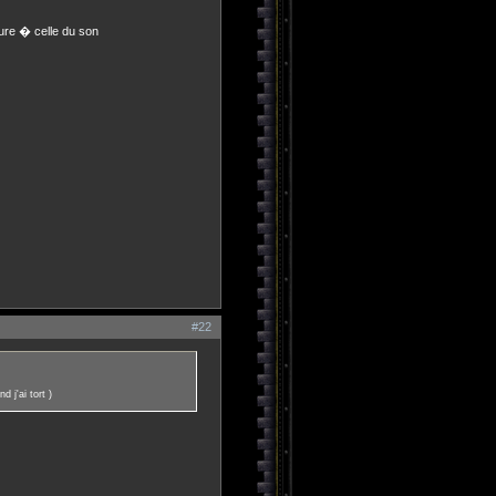
ure � celle du son
#22
d j'ai tort )