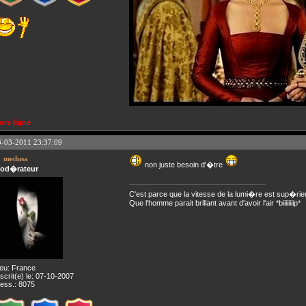
ors ligne
3-03-2011 23:37:09
medusa
non juste besoin d'�tre
od�rateur
C'est parce que la vitesse de la lumi�re est sup�rie
Que l'homme parait brillant avant d'avoir l'air *biiiiiiiip*
ieu: France
nscrit(e) le: 07-10-2007
ess.: 8075