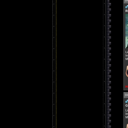
0
R
L
I
M
H
0
G
L
I
M