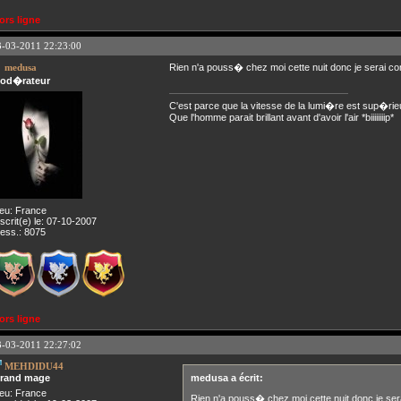
ors ligne
3-03-2011 22:23:00
medusa
Rien n'a pouss� chez moi cette nuit donc je serai con
od�rateur
C'est parce que la vitesse de la lumi�re est sup�rie
Que l'homme parait brillant avant d'avoir l'air *biiiiiiiip*
ieu: France
nscrit(e) le: 07-10-2007
ess.: 8075
ors ligne
3-03-2011 22:27:02
MEHDIDU44
rand mage
medusa a écrit:
ieu: France
Rien n'a pouss� chez moi cette nuit donc je sera