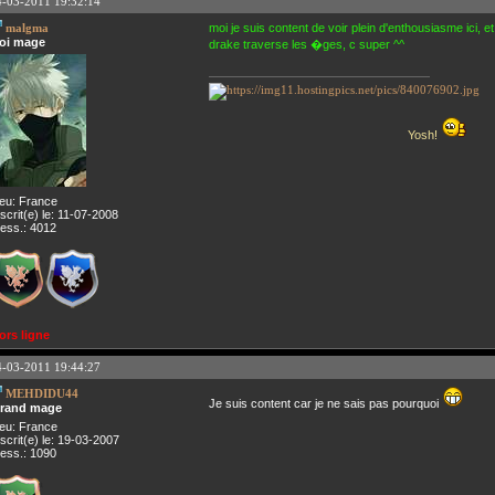
4-03-2011 19:32:14
malgma
moi je suis content de voir plein d'enthousiasme ici,
oi mage
drake traverse les �ges, c super ^^
Yosh!
ieu: France
nscrit(e) le: 11-07-2008
ess.: 4012
ors ligne
4-03-2011 19:44:27
MEHDIDU44
Je suis content car je ne sais pas pourquoi
rand mage
ieu: France
nscrit(e) le: 19-03-2007
ess.: 1090