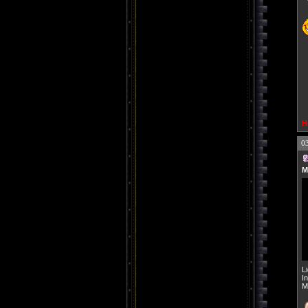
H
0
M
L
I
M