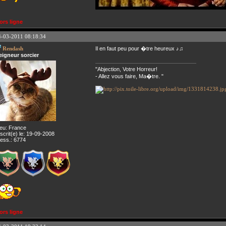
ors ligne
4-03-2011 08:18:34
Rendash
Il en faut peu pour �tre heureux ♪♫
eigneur sorcier
"Abjection, Votre Horreur!
- Allez vous faire, Ma�tre. "
ieu: France
nscrit(e) le: 19-09-2008
ess.: 6774
ors ligne