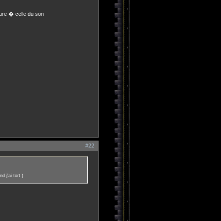
ure � celle du son
#22
d j'ai tort )