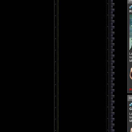
0
R
L
I
M
H
0
G
L
I
M