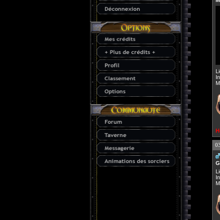
M
L
I
M
H
0
G
L
I
M