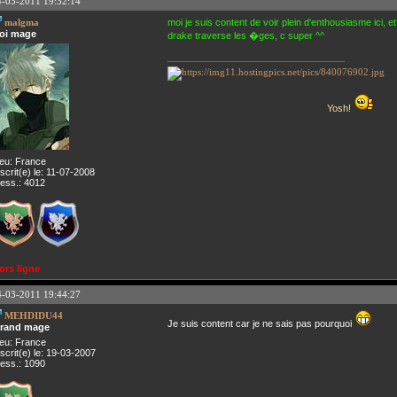
4-03-2011 19:32:14
malgma
moi je suis content de voir plein d'enthousiasme ici,
oi mage
drake traverse les �ges, c super ^^
Yosh!
ieu: France
nscrit(e) le: 11-07-2008
ess.: 4012
ors ligne
4-03-2011 19:44:27
MEHDIDU44
Je suis content car je ne sais pas pourquoi
rand mage
ieu: France
nscrit(e) le: 19-03-2007
ess.: 1090