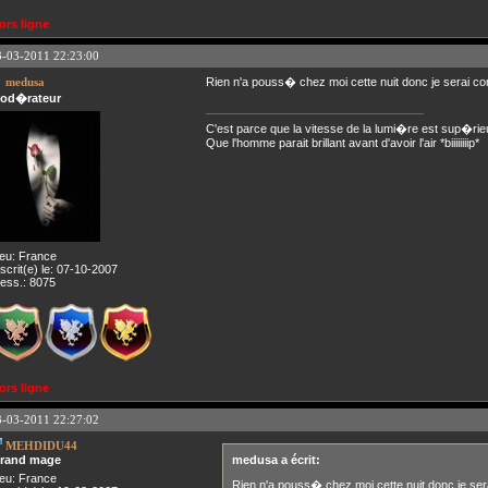
ors ligne
3-03-2011 22:23:00
medusa
Rien n'a pouss� chez moi cette nuit donc je serai con
od�rateur
C'est parce que la vitesse de la lumi�re est sup�rie
Que l'homme parait brillant avant d'avoir l'air *biiiiiiiip*
ieu: France
nscrit(e) le: 07-10-2007
ess.: 8075
ors ligne
3-03-2011 22:27:02
MEHDIDU44
rand mage
medusa a écrit:
ieu: France
Rien n'a pouss� chez moi cette nuit donc je sera