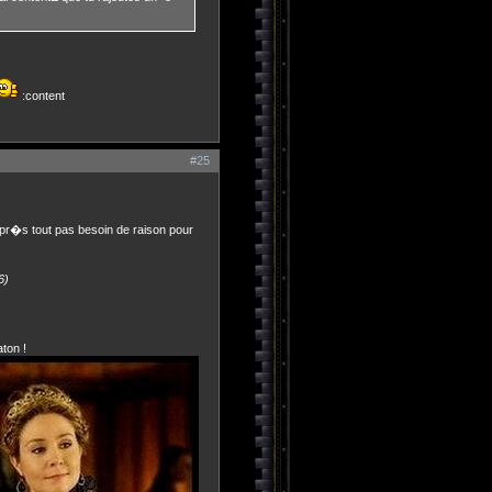
:content
#25
 apr�s tout pas besoin de raison pour
6)
aton !