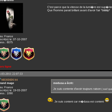
od�rateur
C'est parce que la vitesse de la lumi�re est sup�rie
Que l'homme parait brillant avant d'avoir l'air *biiiiiiiip*
ieu: France
nscrit(e) le: 07-10-2007
ess.: 8075
ors ligne
3-03-2011 22:07:53
MEHDIDU44
rand mage
medusa a écrit:
ieu: France
Je suis contente d'avoir toujours raison
( sauf quan
nscrit(e) le: 19-03-2007
ess.: 1090
Je suis content car m�dusa est content