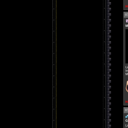
H
0
M
L
I
M
H
0
G
L