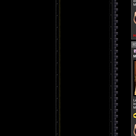
I
M
H
0
M
L
I
M