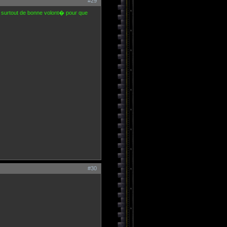
#29
 et surtout de bonne volont� pour que
#30