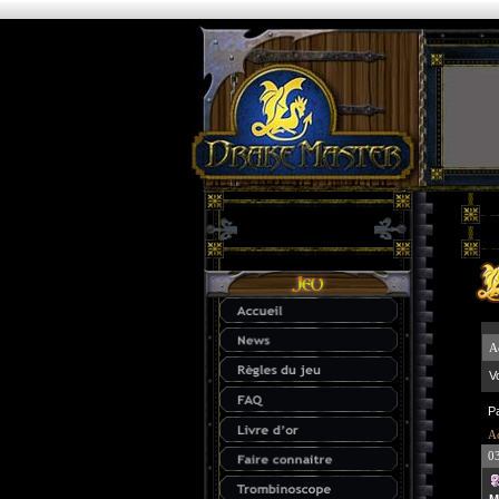
A
V
P
Ac
0