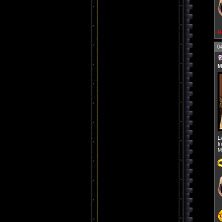
H
0
M
L
I
M