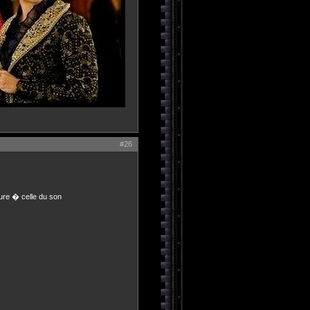
#26
ure � celle du son