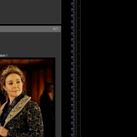
#27
aton !