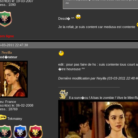
nscrit(e) le: 19-03-2007
^^
ess.: 1090
Desol� ^^
Je la refait, je suis content car medusa est contente
ors ligne
3-03-2011 22:47:30
Neyilla
od�rateur
edit : pour pas faire de hs : suis contente tous court
�tre heureuse ^^
Dernière modification par Neyilla (03-03-2011 22:48:4
Il a surv�cu ! A bas le zombie ! Vive le Mini-R
ieu: France
nscrit(e) le: 06-02-2008
ess.: 18769
Tekmatey