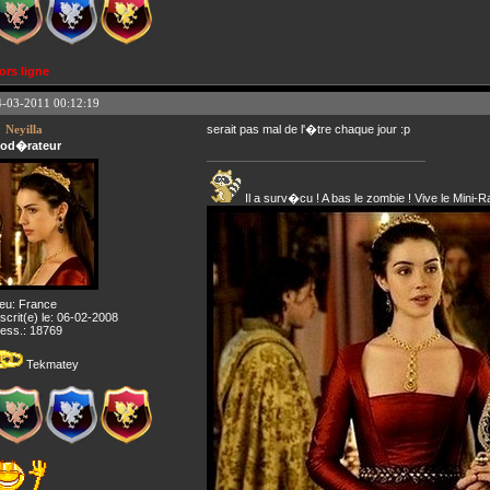
ors ligne
4-03-2011 00:12:19
Neyilla
serait pas mal de l'�tre chaque jour :p
od�rateur
Il a surv�cu ! A bas le zombie ! Vive le Mini-R
ieu: France
nscrit(e) le: 06-02-2008
ess.: 18769
Tekmatey