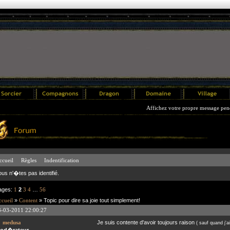
Affichez votre propre message pendant 3 
ccueil
Règles
Indentification
ous n'�tes pas identifié.
ages:
1
2
3
4
…
56
cueil
»
Content
» Topic pour dire sa joie tout simplement!
3-03-2011 22:00:27
medusa
Je suis contente d'avoir toujours raison
( sauf quand j'ai