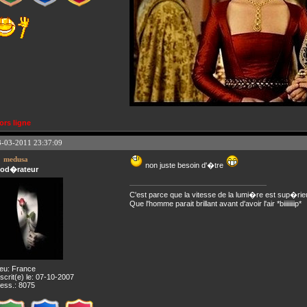
ors ligne
3-03-2011 23:37:09
medusa
non juste besoin d'�tre
od�rateur
C'est parce que la vitesse de la lumi�re est sup�rie
Que l'homme parait brillant avant d'avoir l'air *biiiiiiiip*
ieu: France
nscrit(e) le: 07-10-2007
ess.: 8075