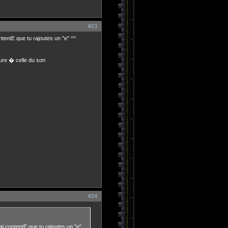
#23
tentE que tu rajoutes un "e" ^^
ure � celle du son
#24
i contentE que tu rajoutes un "e"