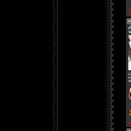
H
0
S
L
I
M
H